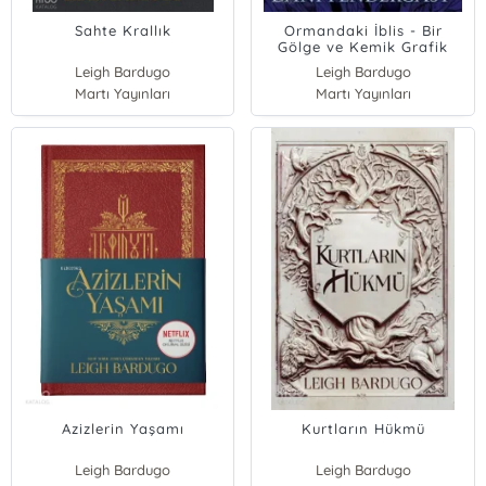
Sahte Krallık
Ormandaki İblis - Bir
Gölge ve Kemik Grafik
Romanı
Leigh Bardugo
Leigh Bardugo
Martı Yayınları
Martı Yayınları
Azizlerin Yaşamı
Kurtların Hükmü
Leigh Bardugo
Leigh Bardugo