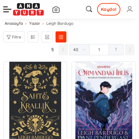
Kaydol
Anasayfa
Yazar
Leigh Bardugo
Filtre
5
1