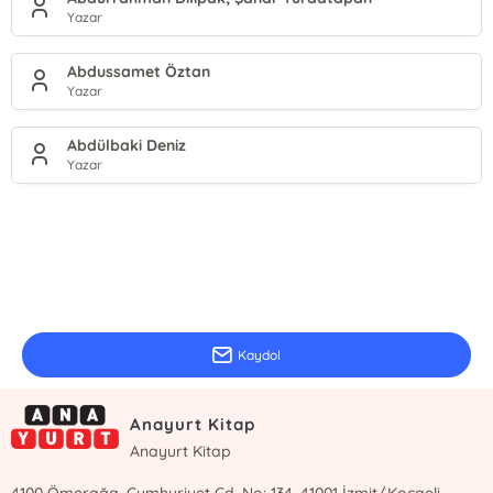
Yazar
Abdussamet Öztan
Yazar
Abdülbaki Deniz
Yazar
E-Bülten Kayıt
Güncel bilgiler için kayıt olunuz
Kaydol
Anayurt Kitap
Anayurt Kitap
4100 Ömerağa, Cumhuriyet Cd. No: 134, 41001 İzmit/Kocaeli