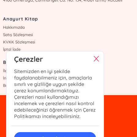
Anayurt Kitap
Hakkımızda
Satış Sözleşmesi
KVKK Sözleşmesi
İptal İade
Çerezler
Bize Ulaşın
İletişim
Sitemizden en iyi şekilde
faydalanabilmeniz için, amaçlarla
İnstagram
sınırlı ve gizliliğe uygun şekilde
Banka Hesaplarımız
çerez konumlandırmaktayız.
Çerezleri nasıl kullandığımızı
incelemek ve çerezleri nasıl kontrol
anayurtyayin@gmail.com
edebileceğinizi öğrenmek için Çerez
(0542) 262 98 78
Politikamızı inceleyebilirsiniz.