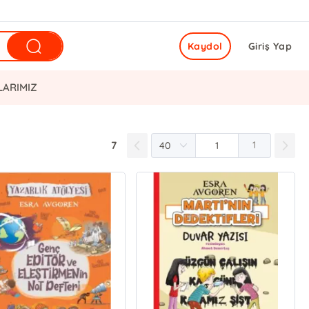
Kaydol
Giriş Yap
LARIMIZ
7
1