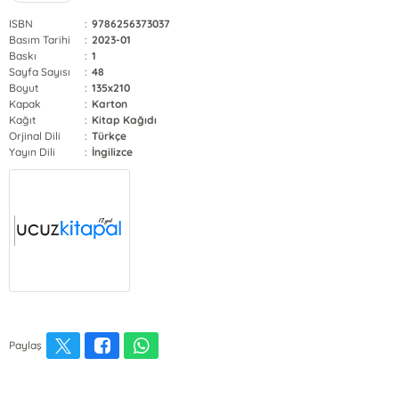
ISBN
:
9786256373037
Basım Tarihi
:
2023-01
Baskı
:
1
Sayfa Sayısı
:
48
Boyut
:
135x210
Kapak
:
Karton
Kağıt
:
Kitap Kağıdı
Orjinal Dili
:
Türkçe
Yayın Dili
:
İngilizce
Paylaş