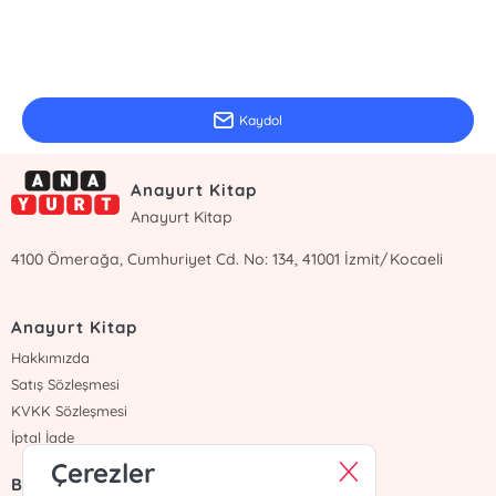
E-Bülten Kayıt
Güncel bilgiler için kayıt olunuz
Kaydol
Anayurt Kitap
Anayurt Kitap
4100 Ömerağa, Cumhuriyet Cd. No: 134, 41001 İzmit/Kocaeli
Anayurt Kitap
Hakkımızda
Satış Sözleşmesi
KVKK Sözleşmesi
İptal İade
Çerezler
Bize Ulaşın