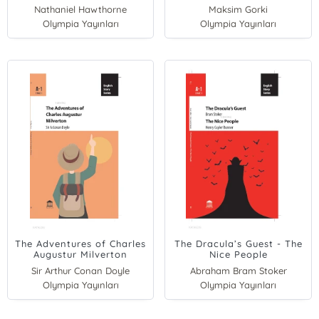
Boots
Nathaniel Hawthorne
Maksim Gorki
Olympia Yayınları
Olympia Yayınları
Giovanni Francesco Straparola
William Shakespeare
The Adventures of Charles
The Dracula’s Guest - The
Augustur Milverton
Nice People
Sir Arthur Conan Doyle
Abraham Bram Stoker
Olympia Yayınları
Henry Cuyler Bunner
Olympia Yayınları