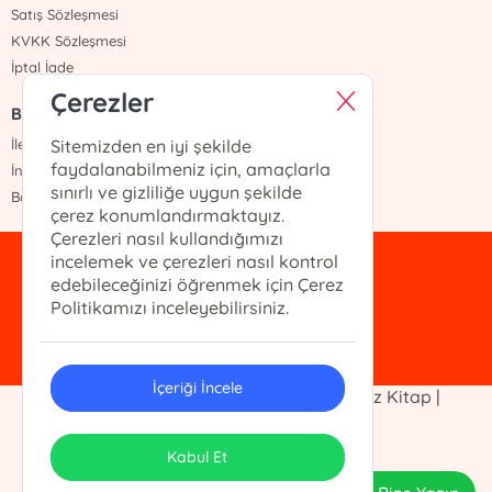
Satış Sözleşmesi
KVKK Sözleşmesi
İptal İade
Çerezler
Bize Ulaşın
İletişim
Sitemizden en iyi şekilde
faydalanabilmeniz için, amaçlarla
İnstagram
sınırlı ve gizliliğe uygun şekilde
Banka Hesaplarımız
çerez konumlandırmaktayız.
Çerezleri nasıl kullandığımızı
incelemek ve çerezleri nasıl kontrol
anayurtyayin@gmail.com
edebileceğinizi öğrenmek için Çerez
(0542) 262 98 78
Politikamızı inceleyebilirsiniz.
İçeriği İncele
© 2023 Anayurt Kitap |Kitap Fuarı | Ucuz Kitap |
Kitap10tl. Her hakkı saklıdır.
ONSO
Tasarım & Uygulama
Kabul Et