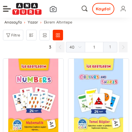
Kaydol
Anasayfa
Yazar
Ekrem Altıntepe
Filtre
3
1