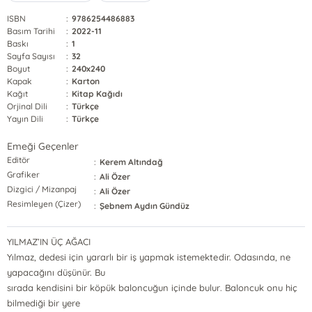
ISBN
:
9786254486883
Basım Tarihi
:
2022-11
Baskı
:
1
Sayfa Sayısı
:
32
Boyut
:
240x240
Kapak
:
Karton
Kağıt
:
Kitap Kağıdı
Orjinal Dili
:
Türkçe
Yayın Dili
:
Türkçe
Emeği Geçenler
Editör
:
Kerem Altındağ
Grafiker
:
Ali Özer
Dizgici / Mizanpaj
:
Ali Özer
Resimleyen (Çizer)
:
Şebnem Aydın Gündüz
YILMAZ’IN ÜÇ AĞACI
Yılmaz, dedesi için yararlı bir iş yapmak istemektedir. Odasında, ne
yapacağını düşünür. Bu
sırada kendisini bir köpük baloncuğun içinde bulur. Baloncuk onu hiç
bilmediği bir yere