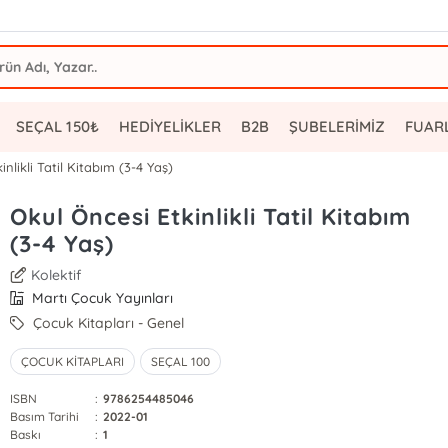
SEÇAL 150₺
HEDİYELİKLER
B2B
ŞUBELERİMİZ
FUAR
nlikli Tatil Kitabım (3-4 Yaş)
Okul Öncesi Etkinlikli Tatil Kitabım
(3-4 Yaş)
Kolektif
Martı Çocuk Yayınları
Çocuk Kitapları - Genel
ÇOCUK KİTAPLARI
SEÇAL 100
ISBN
:
9786254485046
Basım Tarihi
:
2022-01
Baskı
:
1