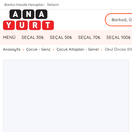
Banka Havale Hesapları
İletişim
MENÜ
SEÇAL 30₺
SEÇAL 50₺
SEÇAL 70₺
SEÇAL 100₺
Anasayfa
Çocuk - Genç
Çocuk Kitapları - Genel
Okul Öncesi Etki