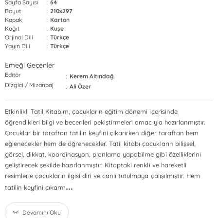
Sayfa Sayısı
:
64
Boyut
:
210x297
Kapak
:
Karton
Kağıt
:
Kuşe
Orjinal Dili
:
Türkçe
Yayın Dili
:
Türkçe
Emeği Geçenler
Editör
:
Kerem Altındağ
Dizgici / Mizanpaj
:
Ali Özer
Etkinlikli Tatil Kitabım, çocukların eğitim dönemi içerisinde
öğrendikleri bilgi ve becerileri pekiştirmeleri amacıyla hazırlanmıştır.
Çocuklar bir taraftan tatilin keyfini çıkarırken diğer taraftan hem
eğlenecekler hem de öğrenecekler. Tatil kitabı çocukların bilişsel,
görsel, dikkat, koordinasyon, planlama yapabilme gibi özelliklerini
geliştirecek şekilde hazırlanmıştır. Kitaptaki renkli ve hareketli
resimlerle çocukların ilgisi diri ve canlı tutulmaya çalışılmıştır. Hem
...
tatilin keyfini çıkarm
Devamını Oku