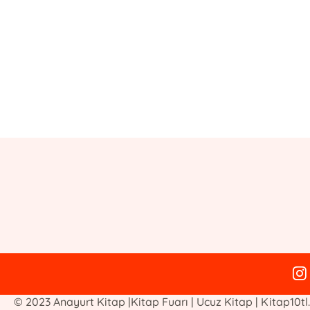
E-Bülten Kayıt
Güncel bilgiler için kayıt olunuz
© 2023 Anayurt Kitap |Kitap Fuarı | Ucuz Kitap | Kitap10tl.