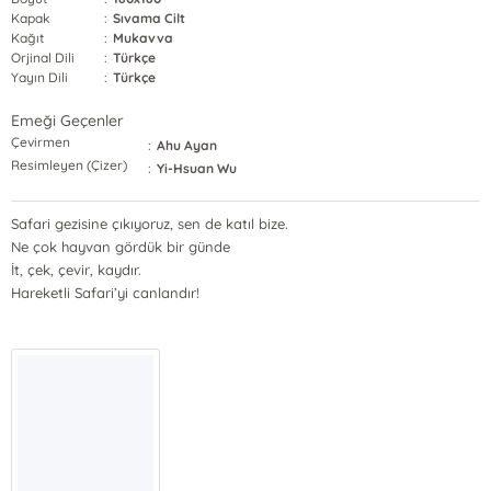
Kapak
:
Sıvama Cilt
Kağıt
:
Mukavva
Orjinal Dili
:
Türkçe
Yayın Dili
:
Türkçe
Emeği Geçenler
Çevirmen
:
Ahu Ayan
Resimleyen (Çizer)
:
Yi-Hsuan Wu
Safari gezisine çıkıyoruz, sen de katıl bize.
Ne çok hayvan gördük bir günde
İt, çek, çevir, kaydır.
Hareketli Safari’yi canlandır!